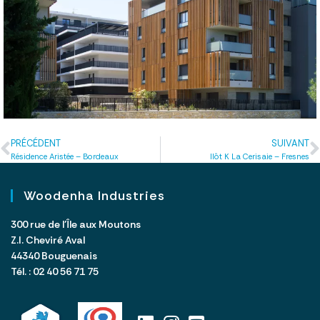
PRÉCÉDENT
SUIVANT
Résidence Aristée – Bordeaux
Ilôt K La Cerisaie – Fresnes
Woodenha Industries
300 rue de l’Île aux Moutons
Z.I. Cheviré Aval
44340 Bouguenais
Tél. : 02 40 56 71 75