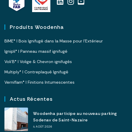
Produits Woodenha
BIME® I Bois Ignifugé dans la Masse pour l’Extérieur
Ignipli® I Panneau massif ignifugé
Voli’B® I Volige & Chevron ignifugés
Multiply® I Contreplaqué Ignifugé
Verniflam® I Finitions Intumescentes
Actus Récentes
Woodenha participe au nouveau parking
Sodenav de Saint-Nazaire
4 AOÛT 2026