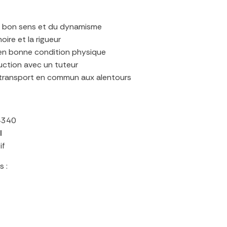
du bon sens et du dynamisme
oire et la rigueur
u’en bonne condition physique
uction avec un tuteur
e transport en commun aux alentours
44340
I
if
 :