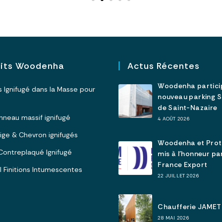
uits Woodenha
Actus Récentes
Woodenha partici
is Ignifugé dans la Masse pour
nouveau parking 
de Saint-Nazaire
Panneau massif ignifugé
4 AOÛT 2026
olige & Chevron ignifugés
Woodenha et Pro
I Contreplaqué Ignifugé
mis à l’honneur p
France Export
 I Finitions Intumescentes
22 JUILLET 2026
Chaufferie JAMET
28 MAI 2026