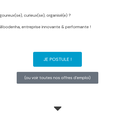
oureux(se), curieux(se), organisé(e) ?
z Woodenha, entreprise innovante & performante !
JE POSTULE !
(ou voir toutes nos offres d'emploi)