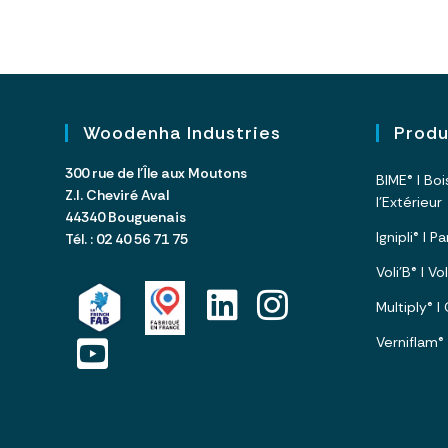
Woodenha Industries
Prod
300 rue de l’Île aux Moutons
BIME® I Bo
Z.I. Cheviré Aval
l’Extérieur
44340 Bouguenais
Ignipli® I 
Tél. : 02 40 56 71 75
Voli’B® I V
Multiply® 
Verniflam®