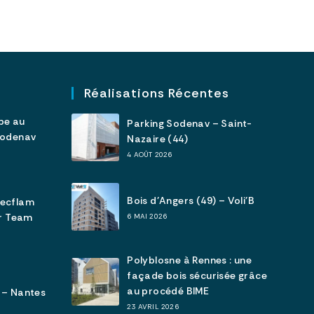
Réalisations Récentes
pe au
Parking Sodenav – Saint-
Sodenav
Nazaire (44)
4 AOÛT 2026
Bois d’Angers (49) – Voli’B
tecflam
ar Team
6 MAI 2026
Polyblosne à Rennes : une
façade bois sécurisée grâce
au procédé BIME
 – Nantes
23 AVRIL 2026