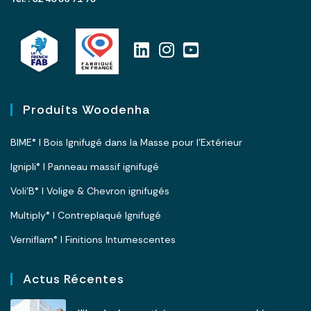
Produits Woodenha
BIME® I Bois Ignifugé dans la Masse pour l’Extérieur
Ignipli® I Panneau massif ignifugé
Voli’B® I Volige & Chevron ignifugés
Multiply® I Contreplaqué Ignifugé
Verniflam® I Finitions Intumescentes
Actus Récentes