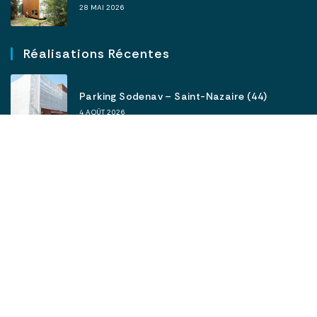
28 MAI 2026
Réalisations Récentes
Parking Sodenav – Saint-Nazaire (44)
4 AOÛT 2026
Bois d’Angers (49) – Voli’B
6 MAI 2026
Polyblosne à Rennes : une façade bois
sécurisée grâce au procédé BIME
23 AVRIL 2026