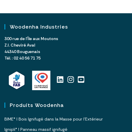
n
a
t
Woodenha Industries
i
v
300 rue de l’Île aux Moutons
e
Z.I. Cheviré Aval
:
44340 Bouguenais
Tél. : 02 40 56 71 75
Produits Woodenha
BIME® I Bois Ignifugé dans la Masse pour l’Extérieur
Ignipli® I Panneau massif ignifugé