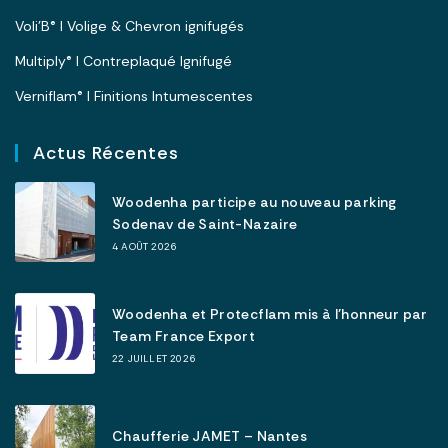
Voli’B® I Volige & Chevron ignifugés
Multiply® I Contreplaqué Ignifugé
Verniflam® I Finitions Intumescentes
Actus Récentes
Woodenha participe au nouveau parking
Sodenav de Saint-Nazaire
4 AOÛT 2026
Woodenha et Protecflam mis à l’honneur par
Team France Export
22 JUILLET 2026
Chaufferie JAMET – Nantes