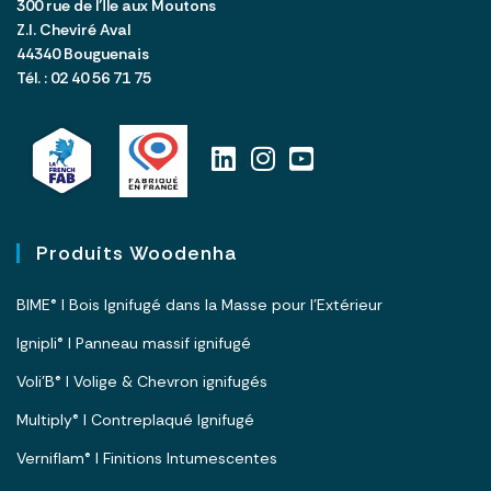
300 rue de l’Île aux Moutons
Z.I. Cheviré Aval
44340 Bouguenais
Tél. : 02 40 56 71 75
Produits Woodenha
BIME® I Bois Ignifugé dans la Masse pour l’Extérieur
Ignipli® I Panneau massif ignifugé
Voli’B® I Volige & Chevron ignifugés
Multiply® I Contreplaqué Ignifugé
Verniflam® I Finitions Intumescentes