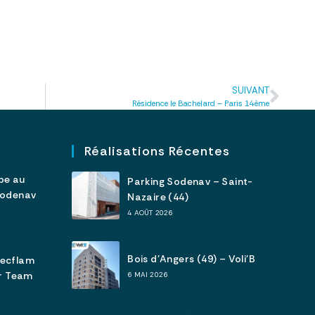
SUIVANT
Résidence le Bachelard – Paris 14ème
Réalisations Récentes
pe au
Parking Sodenav – Saint-
Sodenav
Nazaire (44)
4 AOÛT 2026
Bois d’Angers (49) – Voli’B
tecflam
ar Team
6 MAI 2026