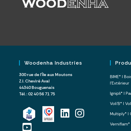
Woodenha Industries
Prod
300 rue de l’Île aux Moutons
BIME® I Bo
Z.I. Cheviré Aval
l’Extérieur
44340 Bouguenais
Ignipli® I 
Tél. : 02 40 56 71 75
Voli’B® I V
Multiply® 
Verniflam®