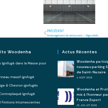
PRÉCÉDENT
Aménagement de restaurant – Ségoufielle
uits Woodenha
Actus Récentes
Woodenha partici
is Ignifugé dans la Masse pour
nouveau parking 
de Saint-Nazaire
Panneau massif ignifugé
4 AOÛT 2026
olige & Chevron ignifugés
Woodenha et Pro
I Contreplaqué Ignifugé
mis à l’honneur p
France Export
 I Finitions Intumescentes
22 JUILLET 2026