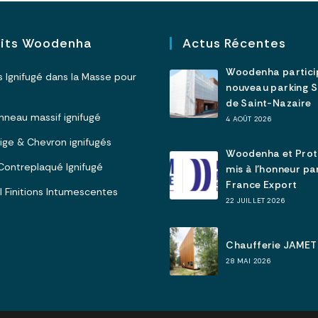
uits Woodenha
Actus Récentes
Woodenha partici
is Ignifugé dans la Masse pour
nouveau parking 
de Saint-Nazaire
Panneau massif ignifugé
4 AOÛT 2026
olige & Chevron ignifugés
Woodenha et Pro
I Contreplaqué Ignifugé
mis à l’honneur p
France Export
 I Finitions Intumescentes
22 JUILLET 2026
Chaufferie JAMET
28 MAI 2026