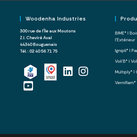
Woodenha Industries
Prod
300 rue de l’Île aux Moutons
BIME® I Bo
Z.I. Cheviré Aval
l’Extérieur
44340 Bouguenais
Ignipli® I 
Tél. : 02 40 56 71 75
Voli’B® I V
Multiply® 
Verniflam®