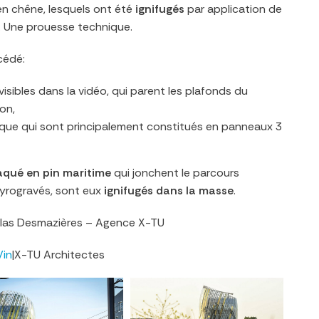
en chêne, lesquels ont été
ignifugés
par application de
. Une prouesse technique.
cédé:
 visibles dans la vidéo, qui parent les plafonds du
ion,
thèque qui sont principalement constitués en panneaux 3
aqué en pin maritime
qui jonchent le parcours
pyrogravés, sont
eux
ignifugés dans la masse
.
olas Desmazières – Agence X-TU
Vin
|X-TU Architectes