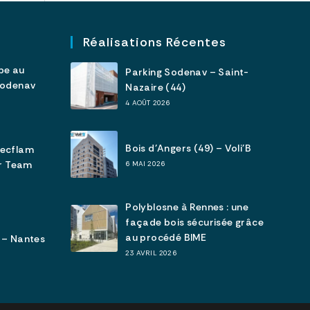
Réalisations Récentes
pe au
Parking Sodenav – Saint-
Sodenav
Nazaire (44)
4 AOÛT 2026
Bois d’Angers (49) – Voli’B
tecflam
ar Team
6 MAI 2026
Polyblosne à Rennes : une
façade bois sécurisée grâce
au procédé BIME
 – Nantes
23 AVRIL 2026