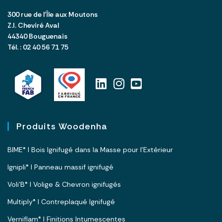
300 rue de l’Île aux Moutons
Z.I. Cheviré Aval
44340 Bouguenais
Tél. : 02 40 56 71 75
Produits Woodenha
BIME® I Bois Ignifugé dans la Masse pour l’Extérieur
Ignipli® I Panneau massif ignifugé
Voli’B® I Volige & Chevron ignifugés
Multiply® I Contreplaqué Ignifugé
Verniflam® I Finitions Intumescentes