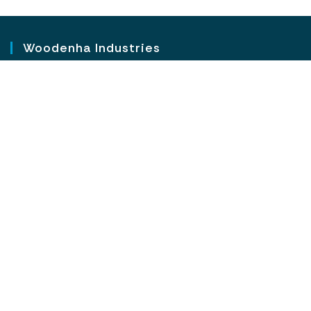
Woodenha Industries
300 rue de l’Île aux Moutons
Z.I. Cheviré Aval
44340 Bouguenais
Tél. : 02 40 56 71 75
Produits Woodenha
BIME® I Bois Ignifugé dans la Masse pour l’Extérieur
Ignipli® I Panneau massif ignifugé