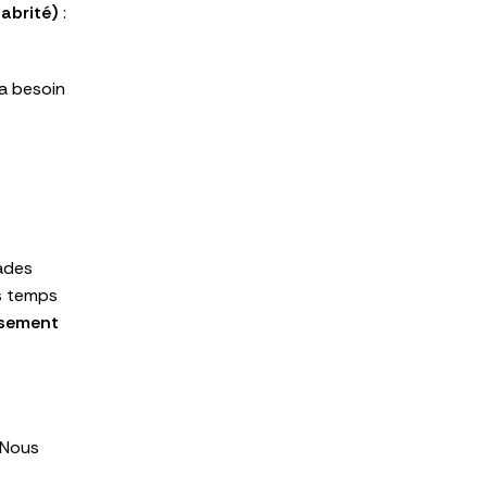
 abrité)
:
 a besoin
ades
es temps
issement
 Nous