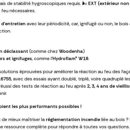
ais de stabilité hygroscopiques requis. 🌬️
EXT (extérieur non
 feu nécessaires.
d’entretien
avec leur périodicité, car, ignifugé ou non, le bois
tion.
n déclassant
(comme chez
Woodenha
)
rs et ignifuges
, comme l’
Hydroflam® W18
.
olutions éprouvées pour améliorer la réaction au feu des faç
16755
, avec des essais ayant doublé, triplé, voire quadruplé l
 réussi des tests de réaction au feu après
2, 3, 4 ans de vieill
nir.
ent les plus performants possibles !
 de mieux maîtriser la
réglementation incendie
liée au bois ?
ne ressource complète pour répondre à toutes vos questions.