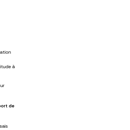
cation
itude à
our
ort de
sais