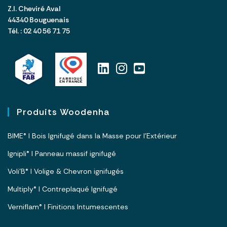
Z.I. Cheviré Aval
44340 Bouguenais
Tél. : 02 40 56 71 75
Produits Woodenha
BIME® I Bois Ignifugé dans la Masse pour l’Extérieur
Ignipli® I Panneau massif ignifugé
Voli’B® I Volige & Chevron ignifugés
Multiply® I Contreplaqué Ignifugé
Verniflam® I Finitions Intumescentes