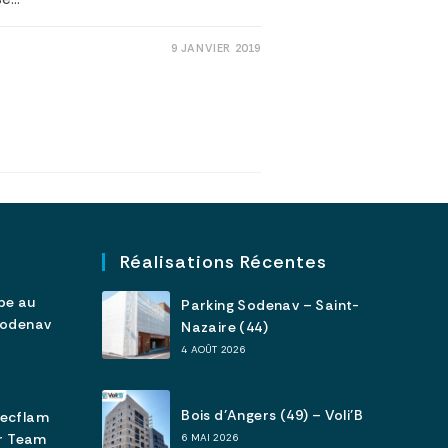
9 JANVIER 2019
Réalisations Récentes
pe au
Parking Sodenav – Saint-
Sodenav
Nazaire (44)
4 AOÛT 2026
Bois d’Angers (49) – Voli’B
tecflam
ar Team
6 MAI 2026