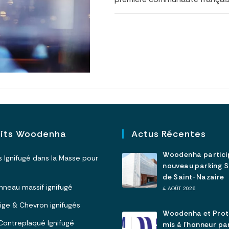
0 COMMENTAIRE
uits Woodenha
Actus Récentes
Woodenha partici
is Ignifugé dans la Masse pour
nouveau parking 
de Saint-Nazaire
Panneau massif ignifugé
4 AOÛT 2026
olige & Chevron ignifugés
Woodenha et Pro
I Contreplaqué Ignifugé
mis à l’honneur p