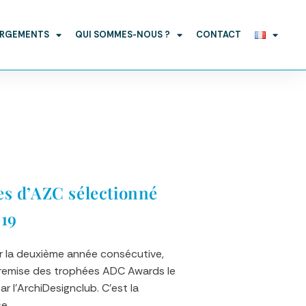
ARGEMENTS
QUI SOMMES-NOUS ?
CONTACT
es d’AZC sélectionné
19
 la deuxième année consécutive,
 remise des trophées ADC Awards le
r l’ArchiDesignclub. C'est la
se…