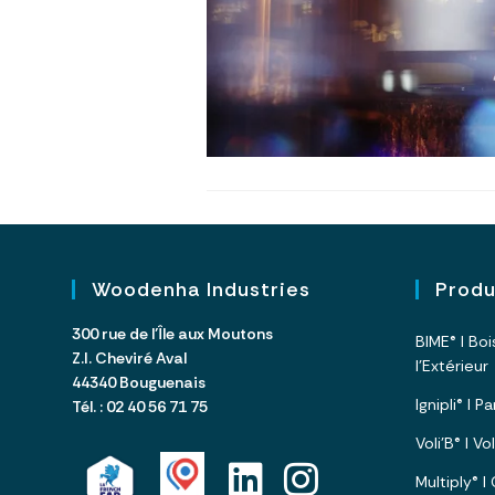
Woodenha Industries
Prod
300 rue de l’Île aux Moutons
BIME® I Bo
Z.I. Cheviré Aval
l’Extérieur
44340 Bouguenais
Ignipli® I 
Tél. : 02 40 56 71 75
Voli’B® I V
Multiply® 