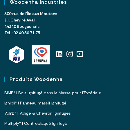
Woodenha Industries
300 rue de l’Île aux Moutons
Z.I. Cheviré Aval
44340 Bouguenais
Tél. : 02 40 56 71 75
Produits Woodenha
BIME® I Bois Ignifugé dans la Masse pour l’Extérieur
Ignipli® I Panneau massif ignifugé
Voli’B® I Volige & Chevron ignifugés
Multiply® I Contreplaqué Ignifugé