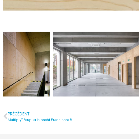
PRÉCÉDENT
Multiply® Peuplier blanchi Euroclasse B