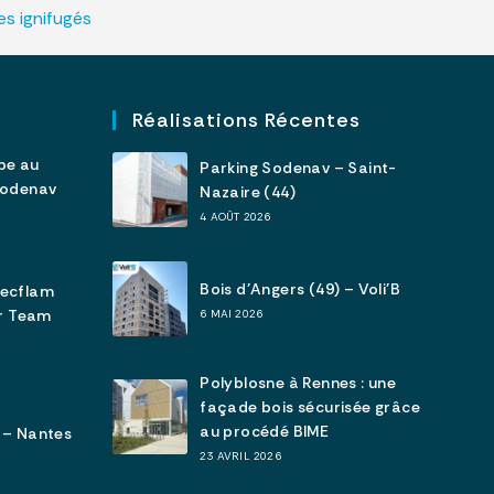
s ignifugés
Réalisations Récentes
pe au
Parking Sodenav – Saint-
Sodenav
Nazaire (44)
4 AOÛT 2026
Bois d’Angers (49) – Voli’B
tecflam
ar Team
6 MAI 2026
Polyblosne à Rennes : une
façade bois sécurisée grâce
au procédé BIME
 – Nantes
23 AVRIL 2026