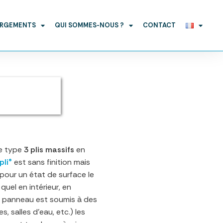
ARGEMENTS
QUI SOMMES-NOUS ?
CONTACT
e type
3 plis massifs
en
pli®
est sans finition mais
pour un état de surface le
l quel en intérieur, en
 le panneau est soumis à des
, salles d’eau, etc.) les