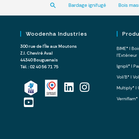
Search
Bardage ignifugé
Bois mass
for:
Woodenha Industries
Prod
300 rue de l’Île aux Moutons
BIME® I Bo
Z.I. Cheviré Aval
l’Extérieur
44340 Bouguenais
Ignipli® I 
Tél. : 02 40 56 71 75
Voli’B® I V
Multiply® 
Verniflam®