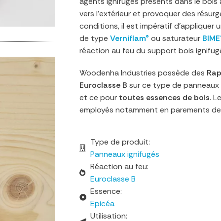
agents ignifuges présents dans le bois
vers l’extérieur et provoquer des résur
conditions, il est impératif d’appliquer
de type
Verniflam®
ou saturateur
BIME
réaction au feu du support bois ignifu
Woodenha Industries possède des
Rap
Euroclasse B
sur ce type de panneaux
et ce pour
toutes essences de bois
. L
employés notamment en parements d
Type de produit:
Panneaux ignifugés
Réaction au feu:
Euroclasse B
Essence:
Epicéa
Utilisation: