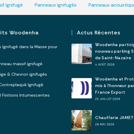
if ignifugé
Panneaux ignifugés
Panneaux acoustique
uits Woodenha
Actus Récentes
Woodenha partici
is Ignifugé dans la Masse pour
nouveau parking 
de Saint-Nazaire
Panneau massif ignifugé
4 AOÛT 2026
olige & Chevron ignifugés
Woodenha et Pro
I Contreplaqué Ignifugé
mis à l’honneur p
France Export
 I Finitions Intumescentes
22 JUILLET 2026
Chaufferie JAMET
28 MAI 2026