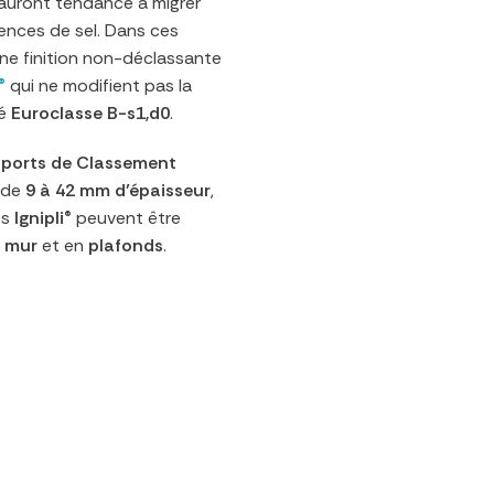
 auront tendance à migrer
gences de sel. Dans ces
 une finition non-déclassante
®
qui ne modifient pas la
gé
Euroclasse B-s1,d0
.
ports de Classement
 de
9 à 42 mm d’épaisseur
,
es
Ignipli®
peuvent être
e
mur
et en
plafonds
.